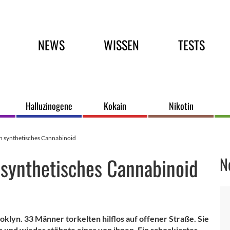
Hauptmenü
NEWS
WISSEN
TESTS
Halluzinogene
Kokain
Nikotin
h synthetisches Cannabinoid
synthetisches Cannabinoid
N
ooklyn. 33 Männer torkelten hilflos auf offener Straße. Sie
in und wieder stöhnte einer von ihnen. Ein schockierter