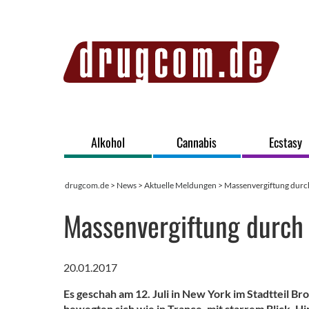
Alkohol
Cannabis
Ecstasy
drugcom.de
>
News
>
Aktuelle Meldungen
> Massenvergiftung durc
Massenvergiftung durch 
20.01.2017
Es geschah am 12. Juli in New York im Stadtteil Br
bewegten sich wie in Trance, mit starrem Blick. H