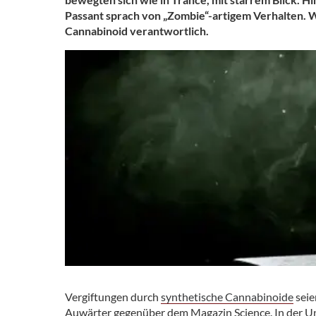
Passant sprach von „Zombie“-artigem Verhalten. Wi
Cannabinoid verantwortlich.
Vergiftungen durch
synthetische Cannabinoide
seie
Auwärter gegenüber dem Magazin Science. In der Uni