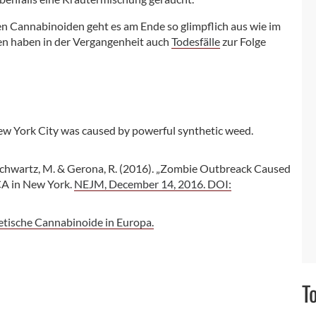
hen Cannabinoiden geht es am Ende so glimpflich aus wie im
gen haben in der Vergangenheit auch
Todesfälle
zur Folge
ew York City was caused by powerful synthetic weed.
, J., Schwartz, M. & Gerona, R. (2016). „Zombie Outbreack Caused
A in New York.
NEJM, December 14, 2016. DOI:
etische Cannabinoide in Europa.
T