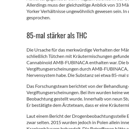
Allerdings muss der gleichzeitige Anblick von 33 
Yorker Verhältnisse ungewöhnlich gewesen sein. In
gesprochen.
85-mal stärker als THC
Die Ursache für das merkwürdige Verhalten der Män
schließlich Tütchen mit Kräutermischungen gefunden
Cannabinoid AMB-FUBINACA enthalten war. Die bes
Vergiftungserscheinungen durch AMB-FUBINACA, da 
Nervensystem habe. Die Substanz sei etwa 85-mal st
Das Forschungsteam berichtet von der Behandlung 
Vergiftungserscheinungen. Bei ihm wurden keine wei
Beobachtung gestellt wurde. Innerhalb von neun Stun
Er bestätigte dem Ärzteteam, dass er eine Kräuterm
Laut einem Bericht der Drogenbeobachtungsstelle 
zwar selten. 2015 wurden jedoch in Polen allein inn
Krankenhäusern behandelt. Die Betroffenen hätte e