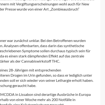
Männern mit Vergiftungserscheinungen wohl auch für New
 der Presse wurde von einer Art „Zombieausbruch“
ner war zunächst unklar. Bei den Betroffenen wurden
. Analysen offenbarten, dass darin das synthetische
chriebenen Symptome sollen durchaus typisch sein für
es einen stark dämpfenden Effekt auf das zentrale
ärker als der Cannabiswirkstoff THC.
eines 28-Jährigen mit entsprechenden
teren Drogen im Urin gefunden, so dass er lediglich unter
den soll er sich wieder von seiner Lethargie erholt haben.
ischung geraucht habe.
EMCDDA in Lissabon sind derartige Ausbrüche in Europa
erhalb von einer Woche mehr als 200 Notfälle in
benfalls eine Kräutermischung geraucht.