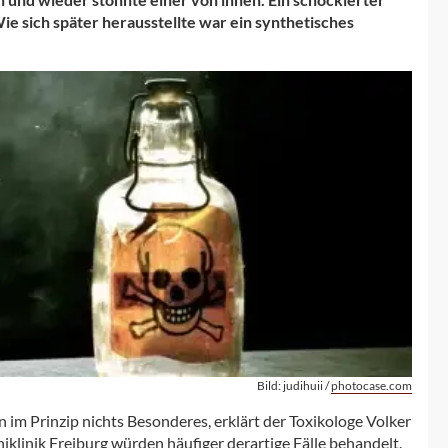
e sich später herausstellte war ein synthetisches
Bild: judihuii /
photocase.com
n im Prinzip nichts Besonderes, erklärt der Toxikologe Volker
klinik Freiburg würden häufiger derartige Fälle behandelt.