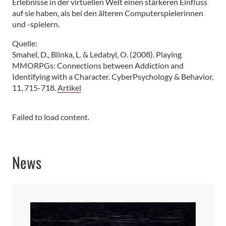
Erlebnisse in der virtuellen Welt einen stärkeren Einfluss
auf sie haben, als bei den älteren Computerspielerinnen
und -spielern.
Quelle:
Smahel, D., Blinka, L. & Ledabyl, O. (2008). Playing
MMORPGs: Connections between Addiction and
Identifying with a Character. CyberPsychology & Behavior,
11, 715-718.
Artikel
Failed to load content.
News