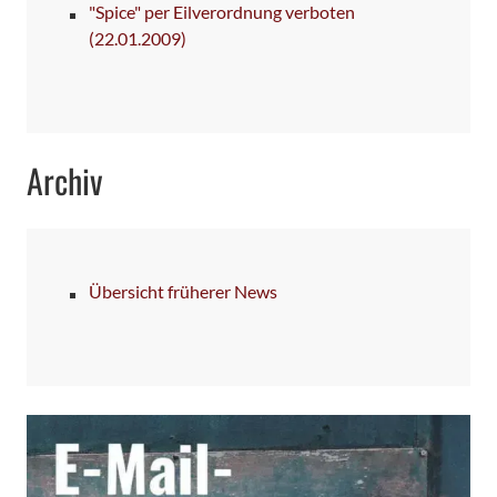
"Spice" per Eilverordnung verboten
(22.01.2009)
Archiv
Übersicht früherer News