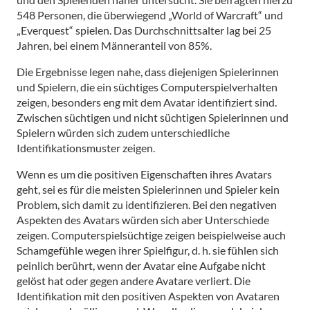
548 Personen, die überwiegend „World of Warcraft“ und
„Everquest“ spielen. Das Durchschnittsalter lag bei 25
Jahren, bei einem Männeranteil von 85%.
Die Ergebnisse legen nahe, dass diejenigen Spielerinnen
und Spielern, die ein süchtiges Computerspielverhalten
zeigen, besonders eng mit dem Avatar identifiziert sind.
Zwischen süchtigen und nicht süchtigen Spielerinnen und
Spielern würden sich zudem unterschiedliche
Identifikationsmuster zeigen.
Wenn es um die positiven Eigenschaften ihres Avatars
geht, sei es für die meisten Spielerinnen und Spieler kein
Problem, sich damit zu identifizieren. Bei den negativen
Aspekten des Avatars würden sich aber Unterschiede
zeigen. Computerspielsüchtige zeigen beispielweise auch
Schamgefühle wegen ihrer Spielfigur, d. h. sie fühlen sich
peinlich berührt, wenn der Avatar eine Aufgabe nicht
gelöst hat oder gegen andere Avatare verliert. Die
Identifikation mit den positiven Aspekten von Avataren