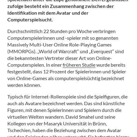
zufolge besteht ein Zusammenhang zwischen der
Identifikation mit dem Avatar und der
Computerspielsucht.
Durchschnittlich 22 Stunden pro Woche verbringen
Computerspielerinnen und -spieler mit so genannten
Massively Multi-User Online Role-Playing Games
(MMORPGs). „World of Warcraft“ und „Everquest“ sind
die bekanntesten Vertreter dieser Art von Online-
Computerspielen. In einer
früheren Studie
wurde bereits
festgestellt, dass 12 Prozent der Spielerinnen und Spieler
von Online-Games als computerspielsüchtig bezeichnet
werden können.
Typisch für Internet-Rollenspiele sind die Spielfiguren, die
auch als Avatare bezeichnet werden. Das sind künstliche
Figuren, mit denen Spielerinnen und Spielern durch die
virtuellen Welten wandern. David Smahel und seine
Kollegen von der Masaryk Universität in Brünn,
Tschechien, haben die Beziehung zwischen dem Avatar
und den Spielenden näher untersucht. Sie befragten hierzu