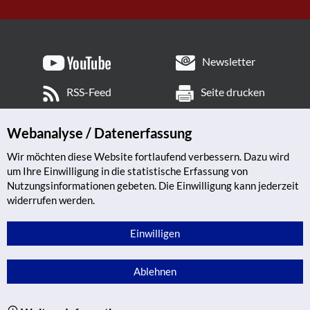
Newsletter
RSS-Feed
Seite drucken
Webanalyse / Datenerfassung
Wir möchten diese Website fortlaufend verbessern. Dazu wird
um Ihre Einwilligung in die statistische Erfassung von
Nutzungsinformationen gebeten. Die Einwilligung kann jederzeit
widerrufen werden.
Einwilligen
Ablehnen