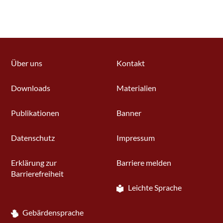
Über uns
Kontakt
Downloads
Materialien
Publikationen
Banner
Datenschutz
Impressum
Erklärung zur
Barriere melden
Barrierefreiheit
Leichte Sprache
Gebärdensprache