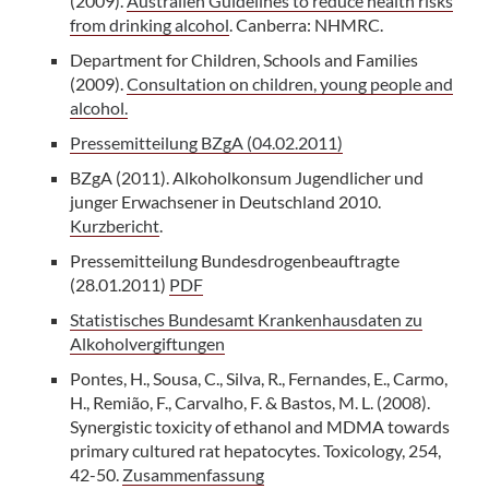
(2009).
Australien Guidelines to reduce health risks
from drinking alcohol
. Canberra: NHMRC.
Department for Children, Schools and Families
(2009).
Consultation on children, young people and
alcohol.
Pressemitteilung BZgA (04.02.2011)
BZgA (2011). Alkoholkonsum Jugendlicher und
junger Erwachsener in Deutschland 2010.
Kurzbericht
.
Pressemitteilung Bundesdrogenbeauftragte
(28.01.2011)
PDF
Statistisches Bundesamt Krankenhausdaten zu
Alkoholvergiftungen
Pontes, H., Sousa, C., Silva, R., Fernandes, E., Carmo,
H., Remião, F., Carvalho, F. & Bastos, M. L. (2008).
Synergistic toxicity of ethanol and MDMA towards
primary cultured rat hepatocytes. Toxicology, 254,
42-50.
Zusammenfassung