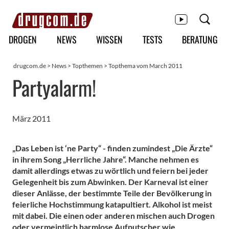
Hauptmenü
DROGEN
NEWS
WISSEN
TESTS
BERATUNG
drugcom.de
>
News
>
Topthemen
> Topthema vom March 2011
Partyalarm!
März 2011
„Das Leben ist ‘ne Party“ - finden zumindest „Die Ärzte“
in ihrem Song „Herrliche Jahre“. Manche nehmen es
damit allerdings etwas zu wörtlich und feiern bei jeder
Gelegenheit bis zum Abwinken. Der Karneval ist einer
dieser Anlässe, der bestimmte Teile der Bevölkerung in
feierliche Hochstimmung katapultiert. Alkohol ist meist
mit dabei. Die einen oder anderen mischen auch Drogen
oder vermeintlich harmlose Aufputscher wie