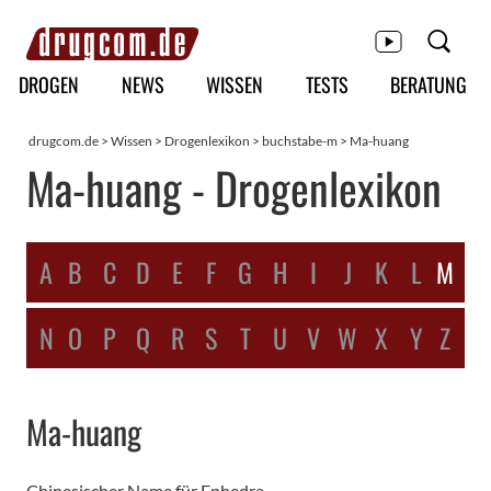
Hauptmenü
DROGEN
NEWS
WISSEN
TESTS
BERATUNG
drugcom.de
>
Wissen
>
Drogenlexikon
>
buchstabe-m
> Ma-huang
Ma-huang - Drogenlexikon
A
B
C
D
E
F
G
H
I
J
K
L
M
N
O
P
Q
R
S
T
U
V
W
X
Y
Z
Ma-huang
Chinesischer Name für
Ephedra