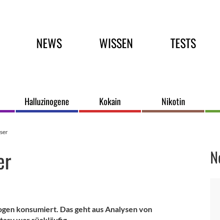
Hauptmenü
NEWS
WISSEN
TESTS
Halluzinogene
Kokain
Nikotin
ser
er
N
rogen konsumiert. Das geht aus Analysen von
asy war rückläufig.