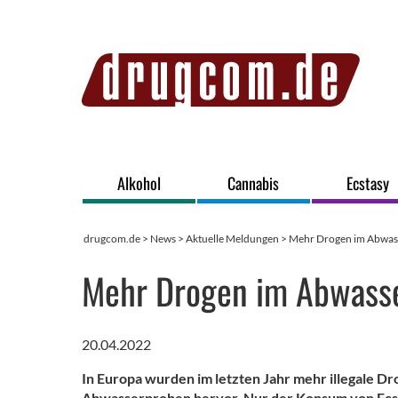
Alkohol
Cannabis
Ecstasy
drugcom.de
>
News
>
Aktuelle Meldungen
> Mehr Drogen im Abwas
Mehr Drogen im Abwass
20.04.2022
In Europa wurden im letzten Jahr mehr illegale D
Abwasserproben hervor. Nur der Konsum von Ecst