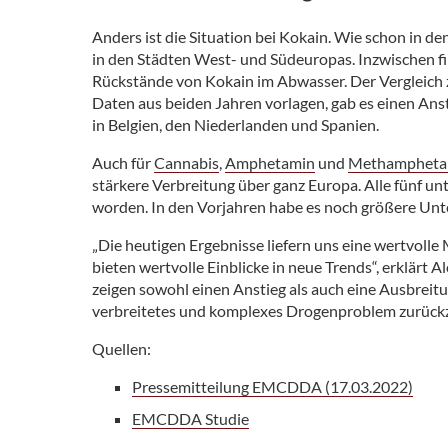
Anders ist die Situation bei Kokain. Wie schon in d
in den Städten West- und Südeuropas. Inzwischen fi
Rückstände von Kokain im Abwasser. Der Vergleich z
Daten aus beiden Jahren vorlagen, gab es einen Ans
in Belgien, den Niederlanden und Spanien.
Auch für
Cannabis
,
Amphetamin
und
Methampheta
stärkere Verbreitung über ganz Europa. Alle fünf u
worden. In den Vorjahren habe es noch größere Unt
„Die heutigen Ergebnisse liefern uns eine wertvo
bieten wertvolle Einblicke in neue Trends“, erklärt
zeigen sowohl einen Anstieg als auch eine Ausbreit
verbreitetes und komplexes Drogenproblem zurückzu
Quellen:
Pressemitteilung EMCDDA (17.03.2022)
EMCDDA Studie