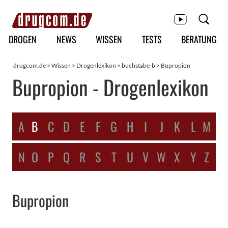
Hauptmenü
DROGEN
NEWS
WISSEN
TESTS
BERATUNG
drugcom.de
>
Wissen
>
Drogenlexikon
>
buchstabe-b
> Bupropion
Bupropion - Drogenlexikon
A
B
C
D
E
F
G
H
I
J
K
L
M
N
O
P
Q
R
S
T
U
V
W
X
Y
Z
Bupropion