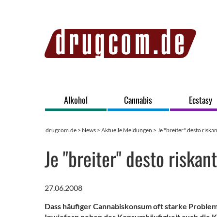
Alkohol
Cannabis
Ecstasy
drugcom.de
>
News
>
Aktuelle Meldungen
> Je "breiter" desto riska
Je "breiter" desto riskan
27.06.2008
Dass häufiger Cannabiskonsum oft starke Probleme 
Inwiefern neben der Konsumhäufigkeit auch die K