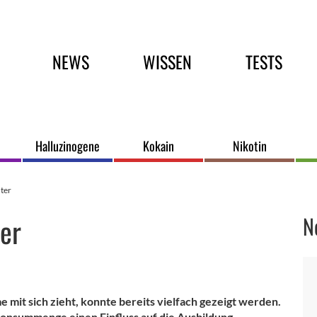
Hauptmenü
NEWS
WISSEN
TESTS
Halluzinogene
Kokain
Nikotin
nter
ter
N
mit sich zieht, konnte bereits vielfach gezeigt werden.
onsummenge einen Einfluss auf die Ausbildung