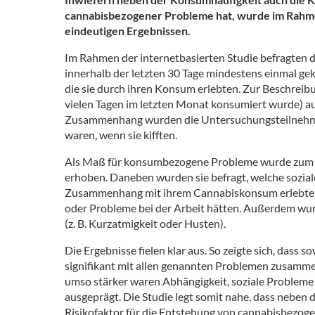
cannabisbezogener Probleme hat, wurde im Rahme
eindeutigen Ergebnissen.
Im Rahmen der internetbasierten Studie befragten d
innerhalb der letzten 30 Tage mindestens einmal ge
die sie durch ihren Konsum erlebten. Zur Beschreib
vielen Tagen im letzten Monat konsumiert wurde) 
Zusammenhang wurden die Untersuchungsteilnehmen
waren, wenn sie kifften.
Als Maß für konsumbezogene Probleme wurde zum e
erhoben. Daneben wurden sie befragt, welche sozial
Zusammenhang mit ihrem Cannabiskonsum erlebten -
oder Probleme bei der Arbeit hätten. Außerdem wurd
(z. B. Kurzatmigkeit oder Husten).
Die Ergebnisse fielen klar aus. So zeigte sich, das
signifikant mit allen genannten Problemen zusammen
umso stärker waren Abhängigkeit, soziale Probleme
ausgeprägt. Die Studie legt somit nahe, dass neben
Risikofaktor für die Entstehung von cannabisbezoge